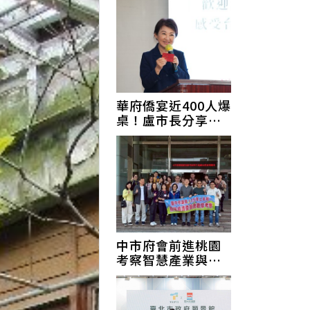
更守住信任
華府僑宴近400人爆
桌！盧市長分享
「搭橋」哲學 攜手
北美台商推一站式
服務
中市府會前進桃園
考察智慧產業與航
空城 汲取成功經驗
助攻台中韌性經濟