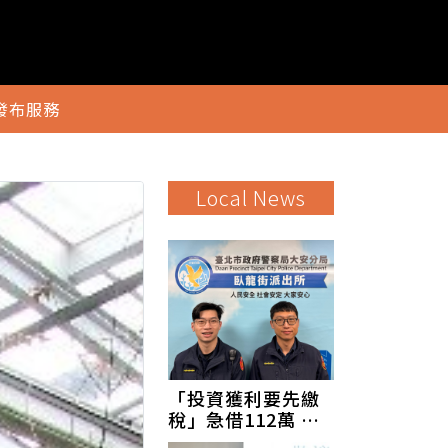
發布服務
Local News
「投資獲利要先繳
稅」急借112萬 大
安警攔阻守住荷包