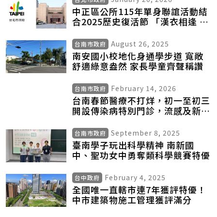
中正區公所115年單身聯誼活動結
合2025歷史復活節 「漢衣相逢 榮
町漫遊」
August 26, 2025
台南市政府
南安國小校地化身通學步道 寬敞
舒適綠意盎然 家長學童齊聲稱讚
February 14, 2026
台南市政府
台南春節醫療不打烊，初一至初三
開設傳染病特別門診，流感及新冠
抗病毒藥物服務不中斷
September 8, 2025
台南市政府
臺南學子玩出科學精神 南新國
中、聖功女中勇奪類科學競賽特優
February 4, 2025
台中政府
全國唯一直轄市連7年獲評特優！
中市建築物施工管理獲評滿分