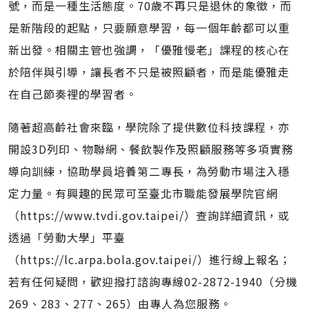
號，而是一種生活態度。70歲不再只是退休的象徵，而
是新階段的起點，只要願意學習，每一個年齡都可以重
新出發。相關主管也強調，「優雅慢老」課程的核心在
於陪伴與引導，讓長者不只是被照顧者，而是能優雅走
在自己節奏裡的學習者。
隨著超高齡社會來臨，學院除了提供數位科技課程，亦
開設3D列印、物聯網、餐飲製作及照顧服務等多項實務
導向訓練，協助學員培養第二專長，為勞動市場注入穩
定力量。有興趣的民眾可至臺北市職能發展學院官網
（https://www.tvdi.gov.taipei/）查詢詳細資訊，或
透過「勞動大學」平臺
（https://lc.arpa.bola.gov.taipei/）進行線上報名；
若有任何疑問，歡迎撥打諮詢專線02-2872-1940（分機
269、283、277、265）由專人為您服務。