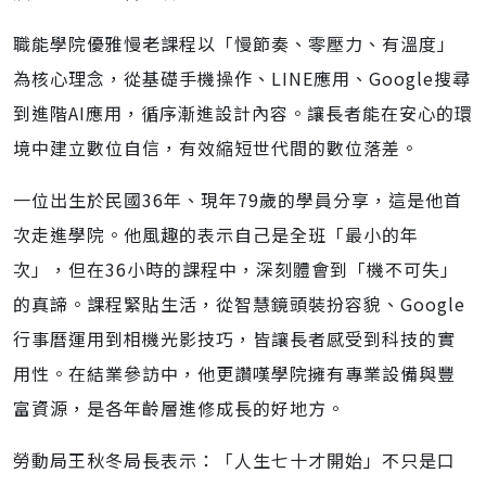
職能學院優雅慢老課程以「慢節奏、零壓力、有溫度」
為核心理念，從基礎手機操作、LINE應用、Google搜尋
到進階AI應用，循序漸進設計內容。讓長者能在安心的環
境中建立數位自信，有效縮短世代間的數位落差。
一位出生於民國36年、現年79歲的學員分享，這是他首
次走進學院。他風趣的表示自己是全班「最小的年
次」，但在36小時的課程中，深刻體會到「機不可失」
的真諦。課程緊貼生活，從智慧鏡頭裝扮容貌、Google
行事曆運用到相機光影技巧，皆讓長者感受到科技的實
用性。在結業參訪中，他更讚嘆學院擁有專業設備與豐
富資源，是各年齡層進修成長的好地方。
勞動局王秋冬局長表示：「人生七十才開始」不只是口