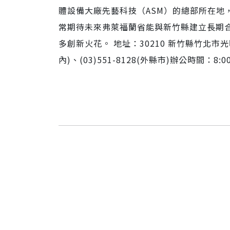
體設備大廠先藝科技（ASM）的總部所在地
常期待未來弗萊福蘭省能與新竹縣建立長期
多創新火花。 地址：30210 新竹縣竹北市光明
內)、(03)551-8128(外縣市)辦公時間：8:00-