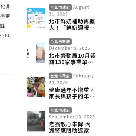
，他非
August
台北市政府
21, 2025
盪更
北市鮮奶補助再擴
竹縣
大！「鮮奶週報」
新增3.3萬名學童
:00
受惠，便利申請領
台北市政府
卡服務上線!
December 5, 2025
北市勞動局10月裁
罰130家事業單位
違反勞基法 開罰
535萬元
February
台北市政府
20, 2026
健康過年不增重，
家長與孩子的年菜
飲食策略
台北市政府
September 13, 2025
老翁散心未歸 內
湖警鷹眼助返家