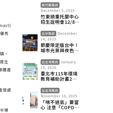
災裝備 強化台中
新竹縣政府
救災應變量能
December 5, 2025
竹東頭重托嬰中心
招生說明會12/8登
ast)
場 預計收托28名
嬰幼兒
取優秀
December
台中政府
14, 2025
節慶限定版台中！
城市光景與夜色打
鎮，
造最美耶誕旅程
普生
January
台北市政府
15, 2026
導體產
臺北市115年環境
教育補助計畫2月4
日起開放收件 最
高補助50萬元 總
產發處
台北市政府
金額達1,000萬元
November 10, 2025
歡迎民間團體踴躍
「喘不過氣」要當
申請
心 注意「COPD」
名半導
警訊