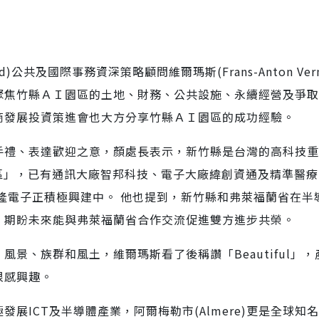
)公共及國際事務資深策略顧問維爾瑪斯(Frans-Anton Verm
他聚焦竹縣ＡＩ園區的土地、財務、公共設施、永續經營及爭
商發展投資策進會也大方分享竹縣ＡＩ園區的成功經驗。
手禮、表達歡迎之意，顏處長表示，新竹縣是台灣的高科技重
區」，已有通訊大廠智邦科技、電子大廠緯創資通及精準醫療
義隆電子正積極興建中。 他也提到，新竹縣和弗萊福蘭省在半
，期盼未來能與弗萊福蘭省合作交流促進雙方進步共榮。
景、族群和風土，維爾瑪斯看了後稱讚「Beautiful」，
很感興趣。
展ICT及半導體產業，阿爾梅勒市(Almere)更是全球知