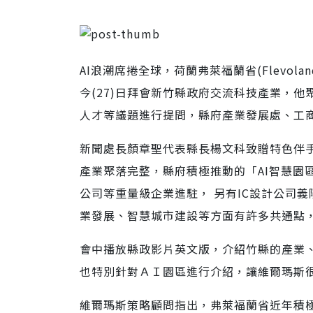
AI浪潮席捲全球，荷蘭弗萊福蘭省(Flevoland
今(27)日拜會新竹縣政府交流科技產業，
人才等議題進行提問，縣府產業發展處、工
新聞處長顏章聖代表縣長楊文科致贈特色伴
產業聚落完整，縣府積極推動的「AI智慧園
公司等重量級企業進駐， 另有IC設計公司
業發展、智慧城市建設等方面有許多共通點
會中播放縣政影片英文版，介紹竹縣的產業、風
也特別針對ＡＩ園區進行介紹，讓維爾瑪斯
維爾瑪斯策略顧問指出，弗萊福蘭省近年積極發