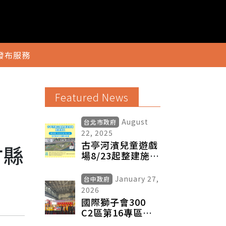
發布服務
Featured News
August
台北市政府
22, 2025
古亭河濱兒童遊戲
竹縣
場8/23起整建施工
請配合改道通行
January 27,
台中政府
2026
國際獅子會300
C2區第16專區捐
贈消防警備車及救