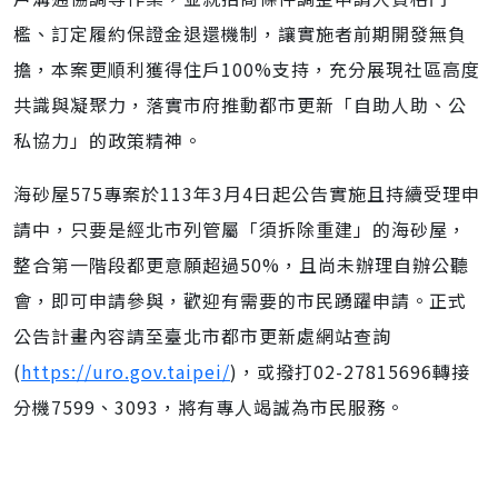
檻、訂定履約保證金退還機制，讓實施者前期開發無負
擔，本案更順利獲得住戶100%支持，充分展現社區高度
共識與凝聚力，落實市府推動都市更新「自助人助、公
私協力」的政策精神。
海砂屋575專案於113年3月4日起公告實施且持續受理申
請中，只要是經北市列管屬「須拆除重建」的海砂屋，
整合第一階段都更意願超過50%，且尚未辦理自辦公聽
會，即可申請參與，歡迎有需要的市民踴躍申請。正式
公告計畫內容請至臺北市都市更新處網站查詢
(
https://uro.gov.taipei/
)，或撥打02-27815696轉接
分機7599、3093，將有專人竭誠為市民服務。