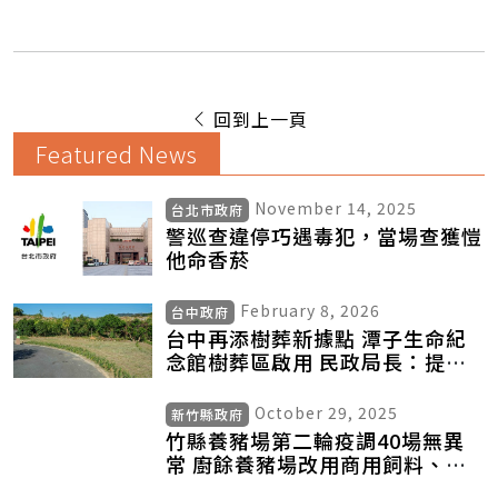
回到上一頁
Featured News
November 14, 2025
台北市政府
警巡查違停巧遇毒犯，當場查獲愷
他命香菸
February 8, 2026
台中政府
台中再添樹葬新據點 潭子生命紀
念館樹葬區啟用 民政局長：提供
多元永續殯葬選擇
October 29, 2025
新竹縣政府
竹縣養豬場第二輪疫調40場無異
常 廚餘養豬場改用商用飼料、植
物性廢渣