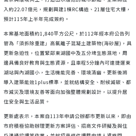
入約22.07億元，規劃興建1棟RC構造、21層住宅大樓，
預計115年上半年完成簽約。
本案基地面積約1,840平方公尺，於112年經本府公告列
管為「須拆除重建」高氯離子混凝土建築物(海砂屋)，具
更新急迫性，位置緊鄰東湖國中及五分埤生態濕地，周
邊具備良好教育與生態資源，且車程5分鐘內可達捷運東
湖站與內湖國小，生活機能完善、環境清幽。更新後將
導入建築能效1plus標準，並就結構安全、耐候減碳、都
市減災及環境友善等面向加強整體規劃設計，以提升居
住安全與生活品質。
更新處表示，本案自113年申請公辦都市更新以來，即由
市府積極協助辦理更新方案評估、招商文件研擬及與住
戶溝通協調等作業，並就招商條件調整申請人資格門