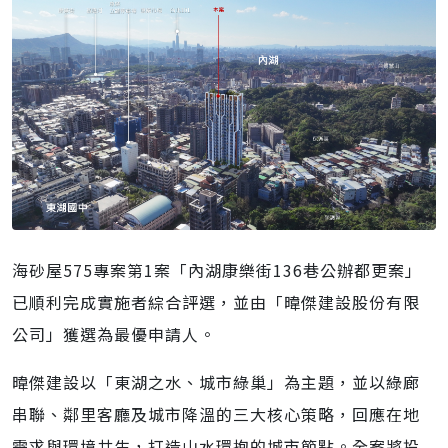
海砂屋575專案第1案「內湖康樂街136巷公辦都更案」
已順利完成實施者綜合評選，並由「暐傑建設股份有限
公司」獲選為最優申請人。
暐傑建設以「東湖之水、城市綠巢」為主題，並以綠廊
串聯、鄰里客廳及城市降溫的三大核心策略，回應在地
需求與環境共生，打造山水環抱的城市節點。全案將投