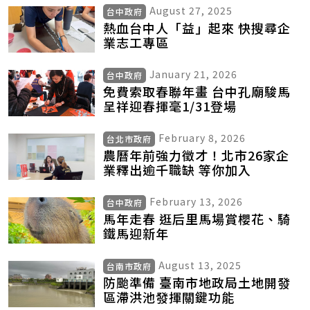
August 27, 2025
台中政府
熱血台中人「益」起來 快搜尋企
業志工專區
January 21, 2026
台中政府
免費索取春聯年畫 台中孔廟駿馬
呈祥迎春揮毫1/31登場
February 8, 2026
台北市政府
農曆年前強力徵才！北市26家企
業釋出逾千職缺 等你加入
February 13, 2026
台中政府
馬年走春 逛后里馬場賞櫻花、騎
鐵馬迎新年
August 13, 2025
台南市政府
防颱準備 臺南市地政局土地開發
區滯洪池發揮關鍵功能