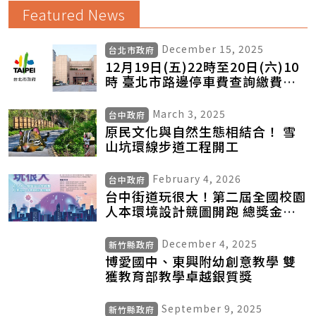
Featured News
December 15, 2025
台北市政府
12月19日(五)22時至20日(六)10
時 臺北市路邊停車費查詢繳費暫
停服務
March 3, 2025
台中政府
原民文化與自然生態相結合！ 雪
山坑環線步道工程開工
February 4, 2026
台中政府
台中街道玩很大！第二屆全國校園
人本環境設計競圖開跑 總獎金
10.5萬元 邀青年用創意翻轉街道
想像
December 4, 2025
新竹縣政府
博愛國中、東興附幼創意教學 雙
獲教育部教學卓越銀質獎
September 9, 2025
新竹縣政府