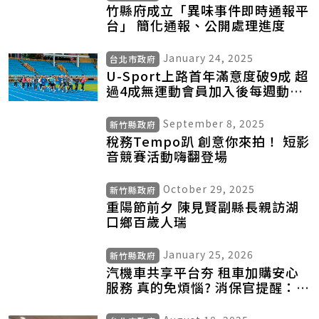
竹縣府成立「異味事件即時通報平
台」 簡化通報、公開處理進度
January 24, 2025
台北市政府
U-Sport上路首年滿意度破9成 超
過4成無運動會員加入後每週動起
來
September 8, 2025
新竹縣政府
稅務Tempo趴 創意你來拍！ 短影
音競賽活動嗨翻登場
October 29, 2025
新竹縣政府
重陽節前夕 陳見賢副縣長親訪湖
口鄉百歲人瑞
January 25, 2026
新竹縣政府
汽機車共享平台夯 租車加購安心
服務 真的免煩惱? 消保官提醒：發
生事故第一時間仍要報警後再還車