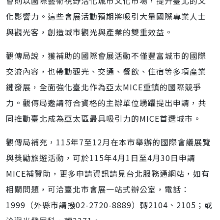
會則以國際藝術視野活化城市文化市場，提升臺北的文
化影響力。這些會展活動預期將吸引大量國際專業人士
與觀光客，創造城市觀光與產業的雙重效益。
觀傳局說，獲補助的國際會展活動不僅豐富城市的國際
交流內容，也帶動觀光、交通、餐飲、住宿等多項產業
鏈發展，全面強化臺北作為亞太MICE重鎮的國際競爭
力。觀傳局邀請符合資格的主辦單位踴躍提出申請，共
同推動臺北成為亞太區最具吸引力的MICE首選城市。
觀傳局補充，115年7至12月在本市舉辦的國際會議展覽
與獎勵旅遊活動，可於115年4月1日至4月30日申請
MICE補贊助，更多申請資訊請見台北服務通網站，如有
相關問題，可洽臺北市會展一站式辦公室，電話：
1999（外縣市請撥02-2720-8889）轉2104、2105；或