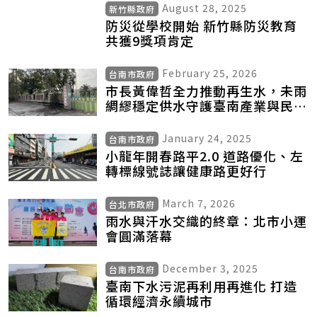
August 28, 2025
新竹縣政府
防災從學校開始 新竹縣防災教育
共獲9獎項肯定
February 25, 2026
台南市政府
市長黃偉哲全力推動再生水，未雨
綢繆穩定供水守護臺南產業與民生
用水需求
January 24, 2025
台南市政府
小龍年開春路平2.0 道路優化、左
轉標線號誌讓健康路更好行
March 7, 2026
台北市政府
雨水與汗水交織的終章：北市小運
會圓滿落幕
December 3, 2025
台南市政府
臺南下水污泥再利用再進化 打造
循環經濟永續城市