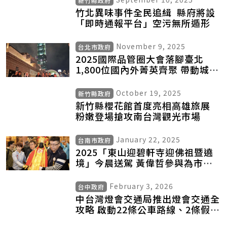
竹北異味事件全民追緝 縣府將設
「即時通報平台」空污無所遁形
November 9, 2025
台北市政府
2025國際品管圈大會落腳臺北
1,800位國內外菁英齊聚 帶動城市
觀光新商機
October 19, 2025
新竹縣政府
新竹縣櫻花館首度亮相高雄旅展
粉嫩登場搶攻南台灣觀光市場
January 22, 2025
台南市政府
2025「東山迎碧軒寺迎佛祖暨遶
境」今晨送駕 黃偉哲參與為市民
祈福
February 3, 2026
台中政府
中台灣燈會交通局推出燈會交通全
攻略 啟動22條公車路線、2條假日
免費接駁車