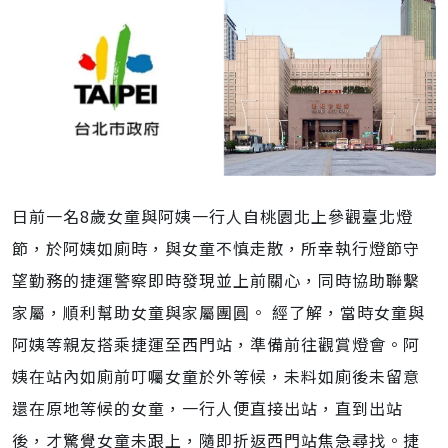
日前一名8歲女童與阿姨一行人自桃園北上參觀臺北燈
節，於阿姨如廁時，與女童不慎走散，所幸執行燈節守
望勤務的捷運警察即時發現並上前關心，同時協助聯繫
家屬，順利幫助女童與家屬團圓。 經了解，當時女童與
阿姨等親友搭乘捷運至西門站，準備前往觀賞燈會。阿
姨在站內如廁前叮囑女童於外等候，未料如廁後未留意
還在原地等候的女童，一行人便直接出站，直到出站
後，才驚覺女童未跟上，隨即折返西門站焦急尋找。捷