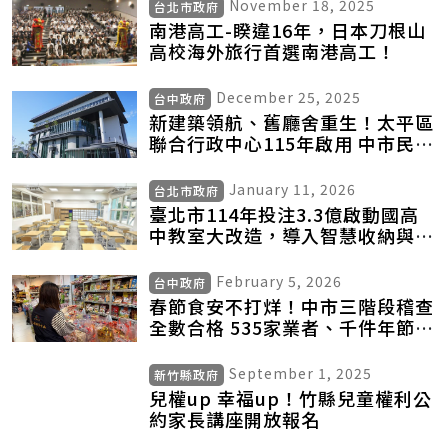
November 18, 2025
台北市政府
南港高工-睽違16年，日本刀根山
高校海外旅行首選南港高工！
December 25, 2025
台中政府
新建築領航、舊廳舍重生！太平區
聯合行政中心115年啟用 中市民政
局引領城市服務再升級
January 11, 2026
台北市政府
臺北市114年投注3.3億啟動國高
中教室大改造，導入智慧收納與美
感設計打造未來學習空間
February 5, 2026
台中政府
春節食安不打烊！中市三階段稽查
全數合格 535家業者、千件年節食
品嚴密把關
September 1, 2025
新竹縣政府
兒權up 幸福up！竹縣兒童權利公
約家長講座開放報名