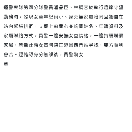
運警察隊第四分隊警員潘品臣、林稠容於執行燈節守望
勤務時，發現女童年紀尚小、身旁無家屬陪同且獨自在
站內緊張徘徊，立即上前關心並詢問姓名、年籍資料及
家屬聯絡方式，員警一邊安撫女童情緒，一邊持續聯繫
家屬，所幸此時女童阿姨正返回西門站尋找，雙方順利
會合。經確認身分無誤後，員警將女
童