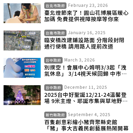
February 23, 2026
台北市政府
臺北燈節來了！圓山花博展區暖心
加碼 免費提供視障按摩等你來
January 16, 2025
台南市政府
臨安橋改建鋪設路面 分階段封閉
通行便橋 請用路人提前改道
March 3, 2026
台中政府
別撲空！會展中心姆明3/3起「洩
氣休息」 3/14視天候回歸 中市經
發局：安全優先盼民眾體諒
December 11, 2025
台中政府
2025台中好聖誕12/21-24溫馨登
場 9米主燈、耶誕市集與草地野餐
打造冬日幸福
September 4, 2025
新竹縣政府
百隻創意彩繪小豬齊聚縣史館
「豬」事大吉義民創藝展熱鬧開幕