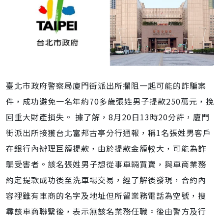
臺北市政府警察局廈門街派出所攔阻一起可能的詐騙案
件，成功避免一名年約70多歲張姓男子提款250萬元，挽
回重大財產損失。 據了解，8月20日13時20分許，廈門
街派出所接獲台北富邦古亭分行通報，稱1名張姓男客戶
在銀行內辦理巨額提款，由於提款金額較大，可能為詐
騙受害者。該名張姓男子想從事車輛買賣，與車商業務
約定提款成功後至洗車場交易，經了解後發現，合約內
容裡雖有車商的名字及地址但所留業務電話為空號，搜
尋該車商聯繫後，表示無該名業務任職。後由警方及行