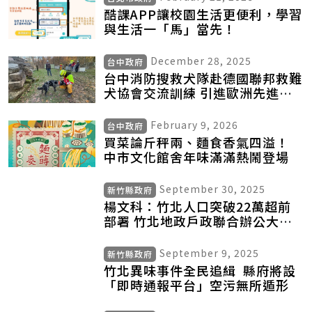
酷課APP讓校園生活更便利，學習
與生活一「馬」當先！
December 28, 2025
台中政府
台中消防搜救犬隊赴德國聯邦救難
犬協會交流訓練 引進歐洲先進技
術強化災害搜救量能
February 9, 2026
台中政府
買菜論斤秤兩、麵食香氣四溢！
中市文化館舍年味滿滿熱鬧登場
September 30, 2025
新竹縣政府
楊文科：竹北人口突破22萬超前
部署 竹北地政戶政聯合辦公大樓
今動土
September 9, 2025
新竹縣政府
竹北異味事件全民追緝 縣府將設
「即時通報平台」空污無所遁形