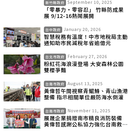
September 10, 2025
新竹縣政府
「零暴力‧零容忍」 竹縣防成果
展 9/12-16熱鬧展開
January 20, 2026
台中政府
智慧稅務有溫度！中市地稅局主動
通知助市民減稅年省逾億元
February 27, 2026
台北市政府
粉紅花海浪漫登場 大安森林公園
雙櫻爭豔
August 13, 2025
台南市政府
黃偉哲午間視察青鯤鯓、青山漁港
整備 指示相關單位嚴防海水倒灌
November 11, 2025
台南市政府
展晟企業捐贈南市精良消防裝備
黃偉哲感謝公私協力強化台南救災
量能