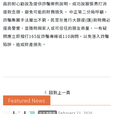
員的耐心勸說及提供詐騙案例說明，成功說服張男打消
提款念頭，避免可能的財務損失。 中正第二分局呼籲，
詐騙集團手法層出不窮，民眾在進行大額提(匯)款時務必
提高警覺，並隨時與家人或可信任的朋友商量，一有疑
問應立即撥打165反詐騙專線或110詢問，以免落入詐騙
陷阱，造成財產損失。
回到上一頁
Featured News
February 21, 2026
台北市政府