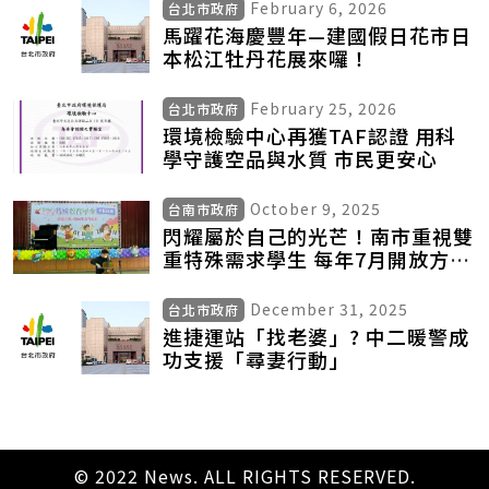
February 6, 2026
台北市政府
馬躍花海慶豐年—建國假日花市日
本松江牡丹花展來囉！
February 25, 2026
台北市政府
環境檢驗中心再獲TAF認證 用科
學守護空品與水質 市民更安心
October 9, 2025
台南市政府
閃耀屬於自己的光芒！南市重視雙
重特殊需求學生 每年7月開放方案
申請 7校259名親師投入陪伴
December 31, 2025
台北市政府
進捷運站「找老婆」? 中二暖警成
功支援「尋妻行動」
© 2022 News. ALL RIGHTS RESERVED.