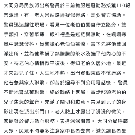
大同分局民族派出所警員於日前擔服巡邏勤務接獲110報
案派遣，有一老人呆站路邊疑似迷路，需要警方協助。
警員迅速趕往現場，看見一位老伯伯獨自佇立路旁，雙
手顫抖、穿著單薄，眼神裡盡是迷茫與無助，在颯颯寒
風中瑟瑟發抖，員警擔心老伯伯著涼，當下先將他載回
派出所，並為他準備了熱騰騰的茶水及撫平他內心的不
安。待老伯心情稍微平復後，得知老伯久居外地，最近
才來跟兒子住，人生地不熟、出門買個東西不慎迷路。
他著急與家人聯繫，卻苦於遍尋不到公用電話機。 警員
不斷地嘗試著聯繫，終於聯絡上家屬，電話那頭老伯伯
兒子焦急的聲音，充滿了關切和歉意。當見到兒子的身
影出現在派出所門口，老人臉上才露出了淺淺的微笑，
家屬對於警方熱心服務，表達深深謝意。 大同分局呼籲
大眾，民眾平時要多注意家中長者去向，避免讓長者獨