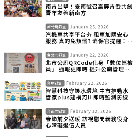
南青出擊！臺南號召高屏青委共創
青年友善新南方
January 25, 2026
新竹縣政府
汽機車共享平台夯 租車加購安心
服務 真的免煩惱? 消保官提醒：發
生事故第一時間仍要報警後再還車
January 22, 2026
台北市政府
北市公廁QRCode化身「數位巡檢
員」 通報更即時 提升公廁管理效
能與品質
February 22, 2026
台中政府
智慧科技守護水環境 中市推動水
管家plus建構河川即時監測防線
February 12, 2026
台南市政府
春節前夕送暖 訪視慰問義務役身
心障礙退伍人員