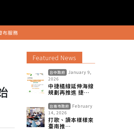
發布服務
Featured News
January 9,
台中政府
2026
中捷橘線延伸海線
始
規劃再推進 捷工
局1/15舉辦地方說
明會廣納民意
February
台南市政府
14, 2026
打歌、讀本樣樣來
臺南推
「ReadPop@臺