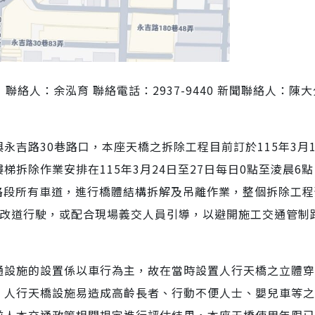
 聯絡人：余泓育 聯絡電話：2937-9440 新聞聯絡人：陳大
永吉路30巷路口，本座天橋之拆除工程目前訂於115年3月1
拆除作業安排在115年3月24日至27日每日0點至淩晨6
巷路段所有車道，進行橋體結構拆解及吊離作業，整個拆除工
前改道行駛，或配合現場義交人員引導，以避開施工交通管制
通設施的設置係以車行為主，故在當時設置人行天橋之立體穿
，人行天橋設施易造成高齡長者、行動不便人士、嬰兒車等之