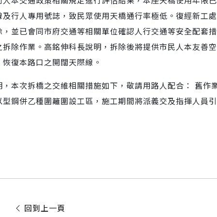
前人本交通政策相關規定進行評估結果，本座天橋使用年限已
線及行人專用號誌，致民眾使用天橋通行率極低。復經新工處
除，並已會同市府交通等相關單位確認人行交通等安全配套措
之拆除作業。高銘伸科長說明，拆除後將提供市民人本友善空
，恢復本路口之開闊天際線。
明，本次拆橋之交維相關措施如下，敬請用路人配合： 舊作
以型鋼併乙種圍籬圍設工區，施工期間將派義交及指揮人員引
回到上一頁