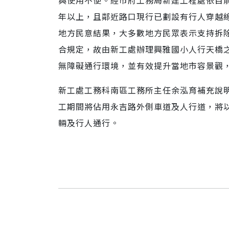
與使用不便。經市府工務局新建工程處依目
年以上，且鄰近路口現行已劃設有行人穿越
地方民意結果，大多數地方民眾表示支持拆
合規定，故由新工處辦理興雅國小人行天橋
無障礙通行環境，並有效提升當地市容景觀
新工處工務科南區工務所主任余泓育補充說
工期間將佔用永吉路外側車道及人行道，將
輛及行人通行。