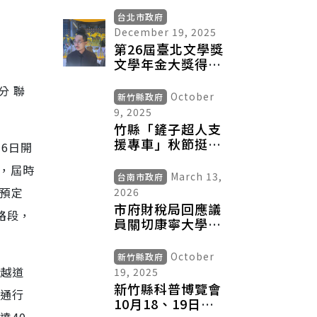
遏止隨意棄置行為
台北市政府
December 19, 2025
第26屆臺北文學獎
文學年金大獎得主
揭曉—— 首位大獎
分 聯
香港得主沐羽，
October
新竹縣政府
《代代》以獨特視
9, 2025
野書寫臺港離散經
竹縣「鏟子超人支
驗
援專車」秋節挺花
6日開
蓮災區 副縣長
點，屆時
陳見賢致意遊覽車
March 13,
台南市政府
公會、志工
程預定
2026
市府財稅局回應議
路段，
員關切康寧大學臺
南校區規劃專案報
告議題
October
新竹縣政府
越道
19, 2025
新竹縣科普博覽會
通行
10月18、19日登