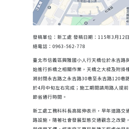
發稿單位：新工處 發稿日期：115年3月12日
絡電話：0963-562-778
臺北市信義區興雅國小人行天橋位於永吉路與
始進行拆橋之相關作業，天橋之大樑及附掛樓梯
將封閉永吉路之永吉路30巷至永吉路120
於4月中旬左右完成；施工期間請用路人提
節省通行時間。
新工處工務科科長高銘伸表示，早年道路交
路設施，隨著社會發展型態交通觀念之改變