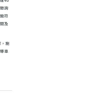
達40
場 闖關抽好禮、
機票天天送
徵詢
施符
間及
業，施
導車