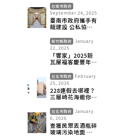
南」酷英網認證
台南市政府
英語學習更有感
September 24, 2025
臺南市政府攜手有
龍建設 公私協力
打造公益櫃位新典
範
January
新竹縣政府
22, 2025
「響家」2025新
瓦屋福客慶豐年
一起蛇來蛇趣、回
家吃飯！
February
台北市政府
25, 2026
228連假去哪裡？
三層崎花海邀你順
遊北投
January
台北市政府
6, 2026
查獲民眾丟酒瓶碎
玻璃污染地面 環
保局依法從重處罰