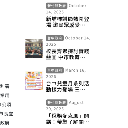
口全面優化
October
新竹縣政府
14, 2025
新埔柿餅節熱鬧登
場 邀民眾感受柿
鄉魅力
October 14,
台中政府
2025
校長齊聚探討實踐
藍圖 中市教育局
致力推動「社會情
緒學習」
March 16,
台中政府
2026
台中兒童月系列活
利署
動接力登場 三大
親子盛典 寵孩無
業用
極限
August
新竹縣政府
3公頃
29, 2025
市長盧
「稅務麥克風」開
講！帶您了解關於
政府
納保官的二三事！