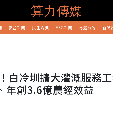
算力傳媒
聞
影音新聞
民生消費
ESG新聞
專題報導
新聞
！白冷圳擴大灌溉服務工
、年創3.6億農經效益