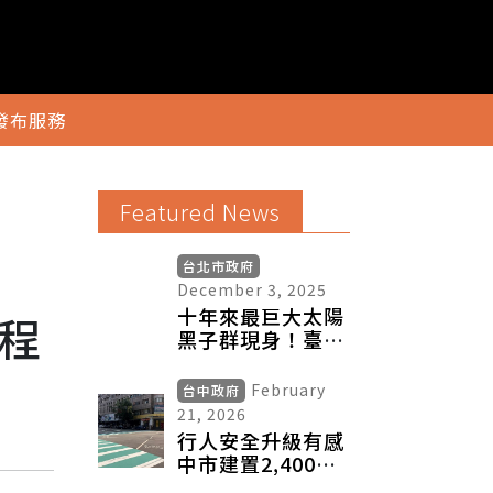
發布服務
Featured News
台北市政府
December 3, 2025
十年來最巨大太陽
程
黑子群現身！臺北
天文館開放望遠鏡
供全民觀察
February
台中政府
21, 2026
行人安全升級有感
中市建置2,400處
行人號誌、智慧路