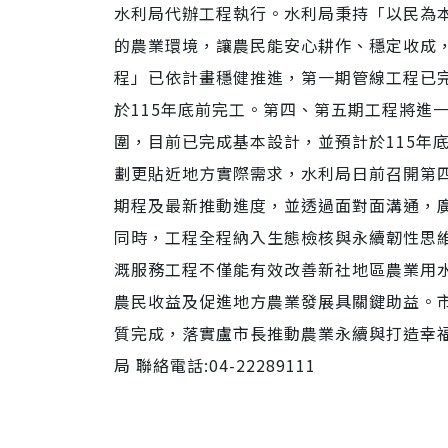
水利局代辦工程執行。水利局秉持「以民為
的農業環境，讓農民能安心耕作、穩定收成
程」已依計畫穩健推進，第一期管線工程已
於115年底前完工。第四、第五期工程將進
圍，目前已完成基本設計，並預計於115年
劃更貼近地方實際需求，水利局日前召開第
期程及最新推動進度，並透過面對面溝通，
同時，工程全程納入生態檢核與永續韌性思
溉服務工程不僅能有效改善新社地區農業用
農民收益及促進地方農業發展具關鍵助益。
質完成，落實盧市長推動農業永續與打造幸福宜居
局 聯絡電話:04-22289111