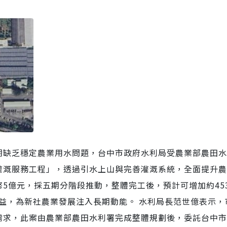
期缺乏穩定農業用水問題，台中市政府水利局受農業部農田水
灌溉服務工程」，透過引水上山與完善灌溉系統，全面提升農
5億元，採五期分階段推動，整體完工後，預計可增加約45
效益，為新社農業發展注入長期動能。 水利局長范世億表示，
需求，此案由農業部農田水利署完成整體規劃後，委託台中市