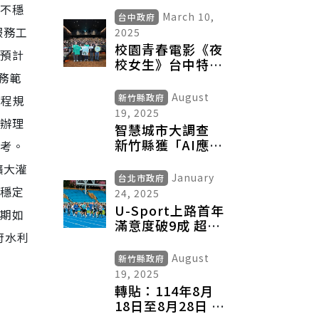
不穩
March 10,
台中政府
服務工
2025
校園青春電影《夜
預計
校女生》台中特映
務範
新聞局副局長出席
力挺：祝票房長紅
August
新竹縣政府
工程規
19, 2025
辦理
智慧城市大調查
新竹縣獲「AI應用
考。
卓越縣市」雙獎殊
擴大灌
榮
January
台北市政府
穩定
24, 2025
U-Sport上路首年
期如
滿意度破9成 超過
府水利
4成無運動會員加
入後每週動起來
August
新竹縣政府
19, 2025
轉貼：114年8月
18日至8月28日 國