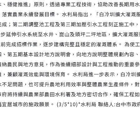
本、穩健推進」原則，透過專業工程技術，協助改善長期用水
，落實農業永續發展目標。 水利局指出，「白冷圳擴大灌溉
完成；第二期調整池工程及第三期加壓引水工程刻正施工中，
一步延伸引水系統至水井、崑山及頭坪二坪地區，擴大灌溉服
底前完成招標作業，逐步建構完整且穩定的灌溉體系。 為使
四、第五期基本設計地方說明會，向地方說明整體規劃內容、
廣納農民與地方意見，作為後續細部設計與工程推動的重要參
維，兼顧灌溉效能與環境保育。 水利局進一步表示，白冷圳
水不足問題，也可提升農地利用效率與整體農業生產條件，對
市府將持續與農業部農田水利署及地方密切合作，確保工程如
城市的施政願景。 (3/5*10)*水利局 聯絡人:台中市政