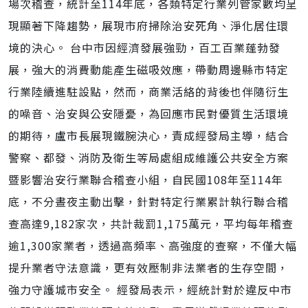
場次稽查，統計至114年底，各類特定行業列管家數均呈
現顯著下降趨勢，展現市府掃除治安死角、淨化居住環
境的決心。 台中市因經濟發展強勁，百工百業蓬勃發
展，強大的消費動能產生磁吸效應，帶動周邊縣市特定
行業陸續進駐設點，然而，商業活絡的背後也伴隨衍生
的噪音、治安與公安隱憂，為回應市民對優質生活環境
的期待，盧市長展現鐵腕決心，責成經發局主導，結合
警察、都發、消防及衛生等局處組成維護公共安全方案
暨影響治安行業聯合稽查小組，自民國108年至114年
底，不分晝夜主動出擊，針對特定行業累計執行聯合稽
查高達9,182家次，共計裁罰1,175萬元，平均每年稽查
逾1,300家業者，透過高頻率、高強度的查察，不僅大幅
提升業者守法意識，更有效壓制非法業者的生存空間，
強力守護城市安全。 經發局表示，經統計對於違反中市