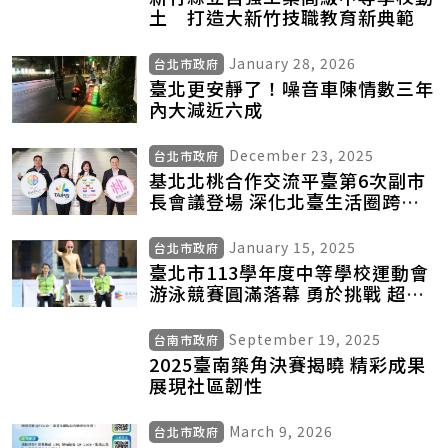
土 打造大新竹技職教育新典範
January 28, 2026
台北市政府
臺北更安靜了！噪音車陳情數三年
內大減近六成
December 23, 2025
台北市政府
基北北桃合作交流平臺第6次副市
長會議登場 深化北臺生活圈跨市
治理
January 15, 2025
台北市政府
臺北市113學年度中等學校運動會
游泳競賽圓滿落幕 勇於挑戰 超越
自我 破大會紀錄人次超越歷屆賽
事為歷年之冠
September 19, 2025
台南市政府
2025臺南築角決賽揭曉 精彩成果
展現社區韌性
March 9, 2026
台北市政府