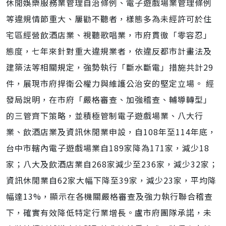
休閒娛樂服務業管理自治條例、電子遊戲場業管理條例
等違規情節重大、屢勸不聽者，樣態多為未經許可於住
宅區經營飲酒店業、視聽歌唱業，市府貫徹「零容忍」
態度，七年來針對重大違規業者，依違反都市計畫法及
建築法等相關規定，強勢執行「斷水斷電」措施共計29
件，展現市府捍衛公權力與維護公治安的堅定立場。 經
發局說明，在市府「嚴格審查、加強稽查、輔導轉型」
的三管齊下策略，並積極管制電子遊戲場業、八大行
業、飲酒店業及資訊休閒業申設，自108年至114年底，
台中市轄內電子遊戲場業自189家降為171家，減少18
家；八大及飲酒店業自268家減少至236家，減少32家；
資訊休閒業自62家大幅下降至39家，減少23家，平均降
幅達13%，顯示在各機關嚴格審查及強力執行聯合稽查
下，確實有效降低特定行業增長。盧市府團隊承諾，未