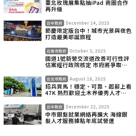
臺北玫瑰展集點抽iPad 商圈合作
再升級
December 14, 2025
台中政府
節慶限定版台中！城市光景與夜色
打造最美耶誕旅程
October 3, 2025
台南市政府
國道1號新營交流道改善可行性評
估案經行政院核定 市府將爭取最
少負擔並盡速動工
August 18, 2025
台北市政府
招兵買馬！穩定、可靠、起薪上看
47K 熱烈歡迎土木界優秀人才加
入北水處大家庭！
December 22, 2025
台中政府
中市銀髮就業網絡再擴大 海線銀
髮人才服務據點年底試營運