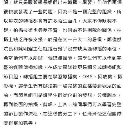
解，就只是跟著學長姐們出去轉播、學習，但他們兩個
很快就發現了一些問題，因為不是一個完整的組織，所
以每次的轉播都會有許多陌生面孔，大家不僅默契不
足，拍攝技術也參差不齊，也因為不是團隊的關係，拍
攝上缺乏許多支援。於是在大一升大二的暑假，鄭俊傑
院長和陳明耀主任就拉著幾乎沒有缺席過轉播的兩位，
希望他們可以創辦一個媒體團隊，讓學生們可以學到完
整的媒體傳播知識，在成立團隊後更是細分成轉播組和
節目組，轉播組主要在學習導播機、OBS、回放機、攝
影機，讓學生們有辦法將一場完整的直播帶到觀眾的面
前，而節目組則是讓學生們從企劃的發想、分鏡腳本，
再到後面的拍攝、剪輯、上片，讓同學們可以學習完整
的節目製作流程，在這樣的分工下，也漸漸使這個團隊
變得更加完善。