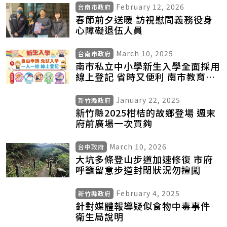
February 12, 2026
台南市政府
春節前夕送暖 訪視慰問義務役身
心障礙退伍人員
March 10, 2025
台南市政府
南市私立中小學新生入學全面採用
線上登記 省時又便利 南市教育局
依法督導私校入學 落實免試及公
平性
January 22, 2025
新竹縣政府
新竹縣2025柑桔的故鄉登場 週末
府前廣場一次買夠
March 10, 2026
台中政府
大坑多條登山步道加速修復 市府
呼籲留意步道封閉狀況勿擅闖
February 4, 2025
新竹縣政府
針對媒體報導疑似食物中毒事件
衛生局說明