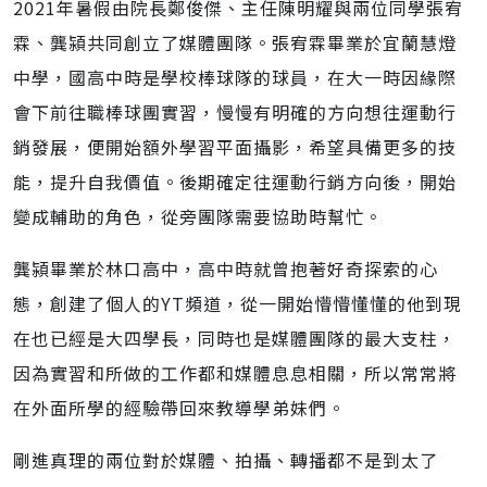
2021年暑假由院長鄭俊傑、主任陳明耀與兩位同學張宥
霖、龔潁共同創立了媒體團隊。張宥霖畢業於宜蘭慧燈
中學，國高中時是學校棒球隊的球員，在大一時因緣際
會下前往職棒球團實習，慢慢有明確的方向想往運動行
銷發展，便開始額外學習平面攝影，希望具備更多的技
能，提升自我價值。後期確定往運動行銷方向後，開始
變成輔助的角色，從旁團隊需要協助時幫忙。
龔潁畢業於林口高中，高中時就曾抱著好奇探索的心
態，創建了個人的YT頻道，從一開始懵懵懂懂的他到現
在也已經是大四學長，同時也是媒體團隊的最大支柱，
因為實習和所做的工作都和媒體息息相關，所以常常將
在外面所學的經驗帶回來教導學弟妹們。
剛進真理的兩位對於媒體、拍攝、轉播都不是到太了