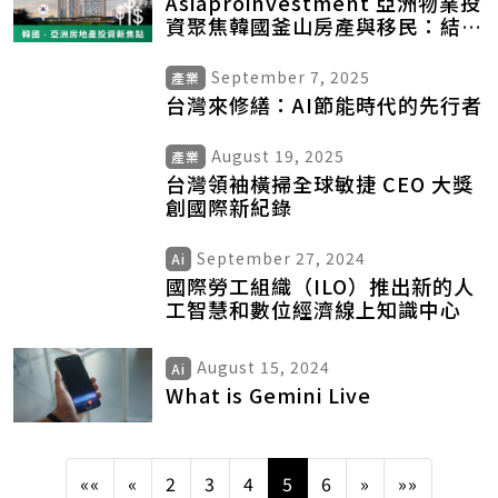
Asiaproinvestment 亞洲物業投
資聚焦韓國釜山房產與移民：結合
D-8 企業投資與 F-2 居住簽證，
推出濱海住宅解決方案並啟動
September 7, 2025
產業
11/24–11/27 釜山考察團
台灣來修繕：AI節能時代的先行者
August 19, 2025
產業
台灣領袖橫掃全球敏捷 CEO 大獎
創國際新紀錄
September 27, 2024
Ai
國際勞工組織（ILO）推出新的人
工智慧和數位經濟線上知識中心
August 15, 2024
Ai
What is Gemini Live
««
«
2
3
4
5
6
»
»»