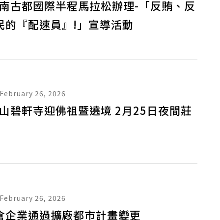
6臺南古都國際半程馬拉松辦理-「反賄、反
民的『配速員』!」宣導活動
February 26, 2026
東山碧軒寺迎佛祖暨遶境 2月25日夜間莊
February 26, 2026
倉企業通過擴廠都市計畫變更