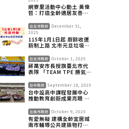
網寮里活動中心動土 黃偉
哲：打造全齡適居友善社
區
December 31,
台北市政府
2025
115年1月1日起 廚餘收運
新制上路 北市元旦垃圾收
運不打烊
October 1, 2025
台北市政府
蔣萬安市長授旗臺北市代
表隊 「TEAM TPE 勝氣凌
雲」劍指五連霸
September 18, 2025
台中政府
台中設高中課程發展中心
推動教育創新成果亮眼 全
國特優教案台中佔一半
October 9, 2025
台南市政府
有愛無礙 建構全齡宜居城
南市輔導公共建築物打造