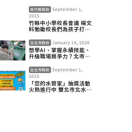
友善環境
September 1,
新竹縣政府
2025
竹縣中小學校長會議 楊文
科勉勵校長們為孩子打下
堅實基礎
January 14, 2026
台北市政府
想學AI、掌握永續技能、
升級職場競爭力？北市職
能學院資通訊職類開放報
名中
September 1,
台北市政府
2025
「您的水管家」抽獎活動
火熱進行中 雙北市北水處
用戶快點來 最大獎30萬等
你拿！