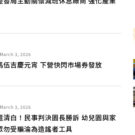
經發局主動關懷減班休息廠商 強化產業
March 3, 2026
馬伍吉慶元宵 下營快閃市場券發放
March 3, 2026
還清白！民事判決園長勝訴 幼兒園與家
眾勿受騙淪為造謠者工具