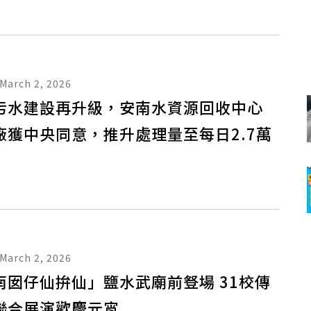
March 2, 2026
污水建設再升級，安南水資源回收中心
廠獲中央同意，推升處理量至每日2.7萬
March 2, 2026
南囡仔仙拚仙」鹽水武廟前豋場 31校傳
聯合展演歡慶元宵